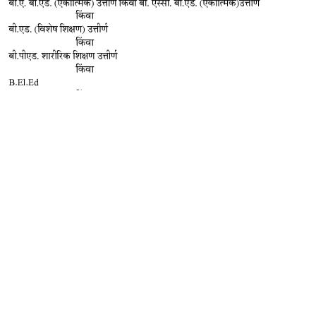
 at 3:19 PM
Copyright@ AVINASH SAMPAT KARPE. Dynamic Views theme. Powered by
Blogger
.
Report
 at 12:00 PM
at 7:17 PM
om
 at 4:04 PM