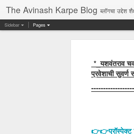
The Avinash Karpe Blog
ब्लॉगचा उद्देश शै
Sidebar
Pages
सर्व तालुका नकाशे सातारा जिल्हा
11
वरिष्ठ वेतन श्रेणी
95
*_यशवंतराव चव्हा
विस्तार अधिकारी, केंद्रप्रमुख भरती
7
प्रवेशाची सुवर्ण
YCMOU B Ed 2023/25
7
-----------------
शाळेचे ध्वजारोहन कोणी करावे? 2005
5
चार्ज देवाण घेवाण फॉर्म
1
मत्ता व दायित्व GR, फॉर्म, सर्व माहिती
2
👉👉प्रॉस्पेक
IGNOU बी एड CET अर्ज प्रक्रिया
13