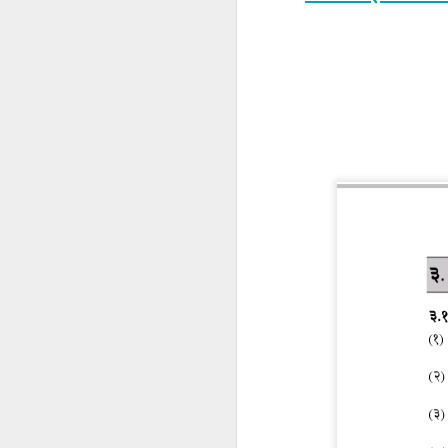
सातारा जिल्ह्यातील सर्व गावांचा समावेश असलेले
सर्व तालुका नकाशे
Anonymous
January 27, 20
९८३४५११९४५
Reply