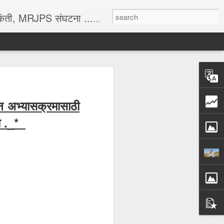
ंघटना ...आणि सामान्य ज्ञान ...
शन अभ्यासक्रमासाठी
रा ._*