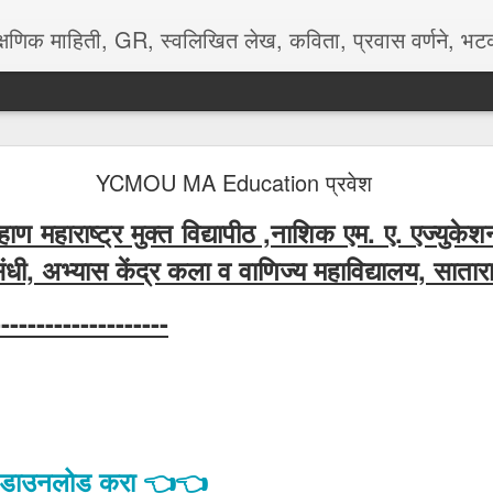
क्षणिक माहिती, GR, स्वलिखित लेख, कविता, प्रवास वर्णने, भटकंती, MRJPS स
सर्व तालुका नकाशे सातारा जिल्हा
YCMOU MA Education प्रवेश
ण महाराष्ट्र मुक्त विद्यापीठ ,नाशिक एम. ए. एज्युके
 संधी, अभ्यास केंद्र कला व वाणिज्य महाविद्यालय, साता
--------------------
्ट डाउनलोड करा 👈👈