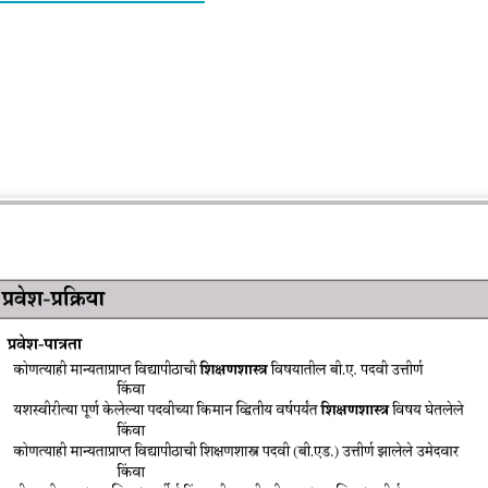
 प्रत्येक तालुक्याचे फुल्ल HD नकाशे
Posted
27th January 2023
by
Avinaskarpe
11
View comments
23 at 6:37 PM